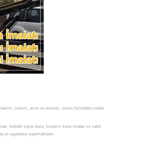
s bakım, onarım, arıza ve tamiratı, servis hizmetleri yedek
alı, hidrolik kayar kasa, kurtarıcı kasa imalatı ve sabit
taj ve uygulama yapılmaktadır..