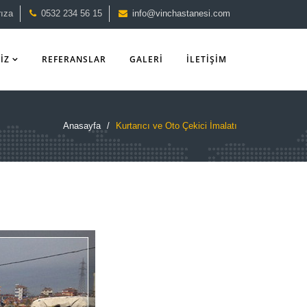
rıza
0532 234 56 15
info@vinchastanesi.com
İZ
REFERANSLAR
GALERİ
İLETİŞİM
Anasayfa
Kurtarıcı ve Oto Çekici İmalatı