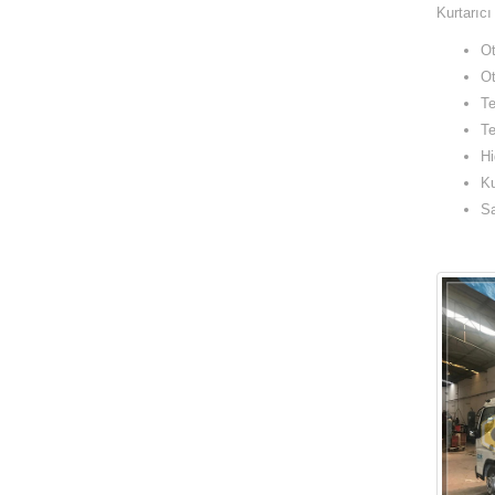
Kurtarıcı
Ot
Ot
Te
Te
Hi
Ku
Sa