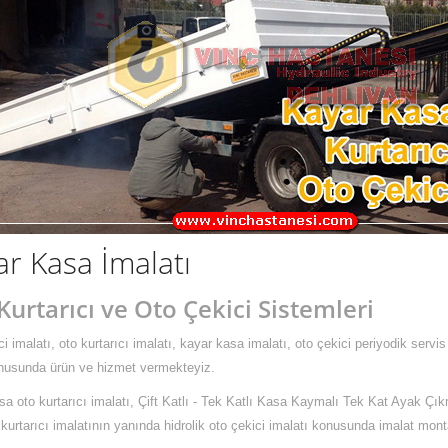
ar Kasa İmalatı
Kurtarıcı ve Oto Çekici Sistemleri
i imalatı, oto kurtarıcı imalatı, kayar kasa imalatı, oto çekici periyodik servi
nusunda ürün ve hizmet vermekteyiz.
a oto kurtarıcı imalatı, Çift Katlı - Tek Katlı Kasa Kaymalı Tek Kat Ayak Çıkm
kurtarıcı imalatının yanında hidrolik oto çekici imalatı konusunda imalat mon