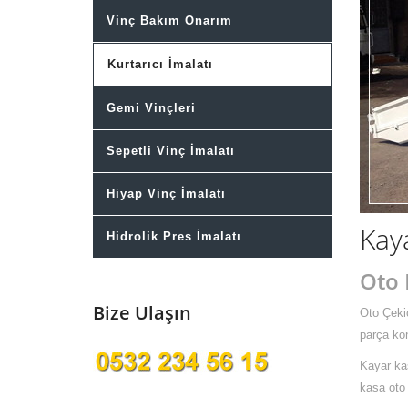
Vinç Bakım Onarım
Kurtarıcı İmalatı
Gemi Vinçleri
Sepetli Vinç İmalatı
Hiyap Vinç İmalatı
Kay
Hidrolik Pres İmalatı
Oto 
Bize Ulaşın
Oto Çekic
parça ko
Kayar kas
kasa oto 