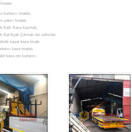
 İmalatı
o kurtarıcı imalatı,
o çekici İmalatı,
k Katlı Kasa Kaymalı,
k Kat Ayak Çıkmalı oto çekiciler,
drolik kayar kasa İmaltı
rtarıcı kasa imalatı
bit kasa oto kurtarıcı